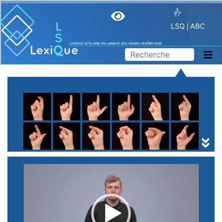
LSQ
ABC
LEXIQUE SCOLAIRE EN LANGUE DES SIGNES QUÉBÉCOISE
A
B
C
D
E
F
G
H
I
J
K
L
M
N
O
P
Q
R
S
T
U
V
W
X
Y
Z
(
1
2
3