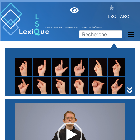
LSQ
ABC
LEXIQUE SCOLAIRE EN LANGUE DES SIGNES QUÉBÉCOISE
A
B
C
D
E
F
G
H
I
J
K
L
M
N
O
P
Q
R
S
T
U
V
W
X
Y
Z
(
1
2
3