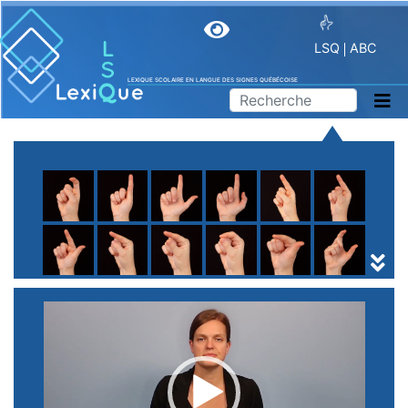
LSQ
ABC
LEXIQUE SCOLAIRE EN LANGUE DES SIGNES QUÉBÉCOISE
A
B
C
D
E
F
G
H
I
J
K
L
M
N
O
P
Q
R
S
T
U
V
W
X
Y
Z
(
1
2
3