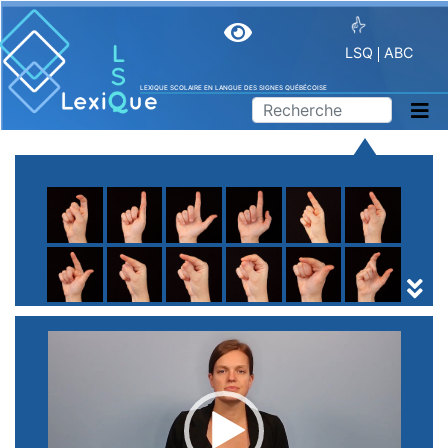
LSQ
ABC
LEXIQUE SCOLAIRE EN LANGUE DES SIGNES QUÉBÉCOISE
A
B
C
D
E
F
G
H
I
J
K
L
M
N
O
P
Q
R
S
T
U
V
W
X
Y
Z
(
1
2
3