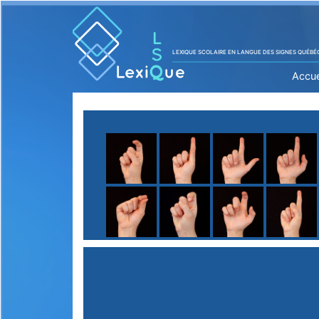
LEXIQUE SCOLAIRE EN LANGUE DES SIGNES QUÉBÉ
Accue
A
B
C
D
E
F
G