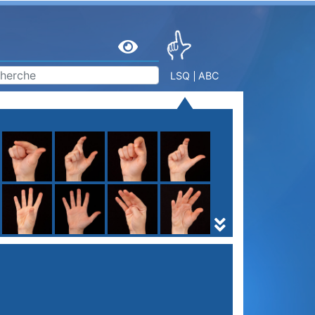
LSQ
ABC
S
T
U
V
W
X
Y
Z