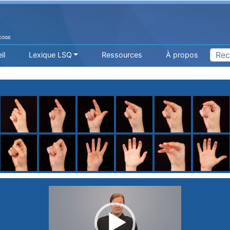
COISE
il
Lexique LSQ
Ressources
À propos
H
I
J
K
L
M
N
O
P
Q
R