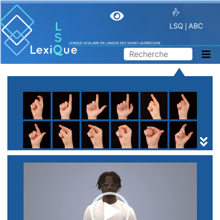
LSQ
ABC
LEXIQUE SCOLAIRE EN LANGUE DES SIGNES QUÉBÉCOISE
A
B
C
D
E
F
G
H
I
J
K
L
M
N
O
P
Q
R
S
T
U
V
W
X
Y
Z
(
1
2
3