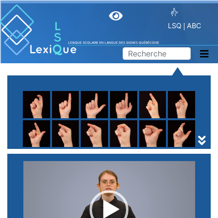
LSQ
ABC
LEXIQUE SCOLAIRE EN LANGUE DES SIGNES QUÉBÉCOISE
A
B
C
D
E
F
G
H
I
J
K
L
M
N
O
P
Q
R
S
T
U
V
W
X
Y
Z
(
1
2
3