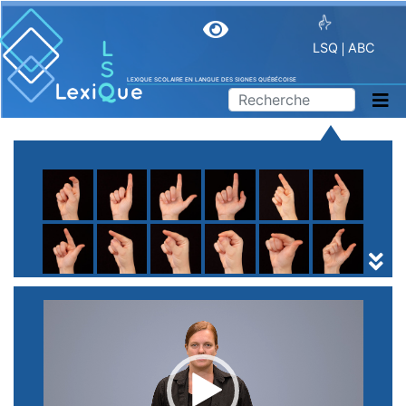
LSQ
ABC
LEXIQUE SCOLAIRE EN LANGUE DES SIGNES QUÉBÉCOISE
A
B
C
D
E
F
G
H
I
J
K
L
M
N
O
P
Q
R
S
T
U
V
W
X
Y
Z
(
1
2
3