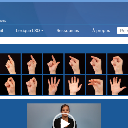
COISE
il
Lexique LSQ
Ressources
À propos
H
I
J
K
L
M
N
O
P
Q
R