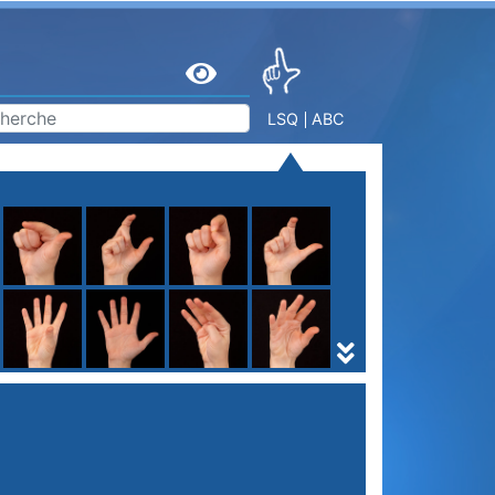
LSQ
ABC
S
T
U
V
W
X
Y
Z