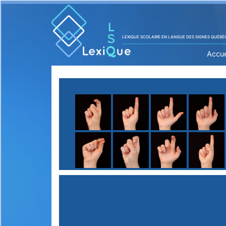
LEXIQUE SCOLAIRE EN LANGUE DES SIGNES QUÉBÉ
Accue
A
B
C
D
E
F
G