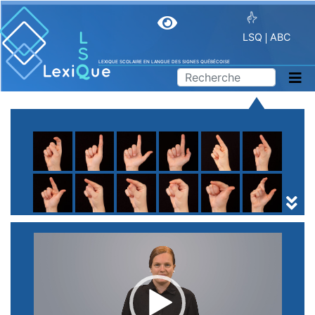
LSQ
ABC
LEXIQUE SCOLAIRE EN LANGUE DES SIGNES QUÉBÉCOISE
A
B
C
D
E
F
G
H
I
J
K
L
M
N
O
P
Q
R
S
T
U
V
W
X
Y
Z
(
1
2
3