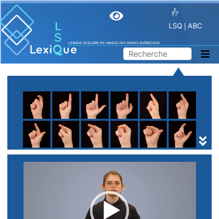
LSQ
ABC
LEXIQUE SCOLAIRE EN LANGUE DES SIGNES QUÉBÉCOISE
A
B
C
D
E
F
G
H
I
J
K
L
M
N
O
P
Q
R
S
T
U
V
W
X
Y
Z
(
1
2
3