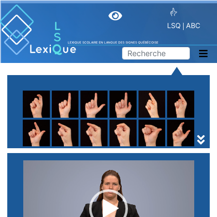
LSQ
ABC
LEXIQUE SCOLAIRE EN LANGUE DES SIGNES QUÉBÉCOISE
A
B
C
D
E
F
G
H
I
J
K
L
M
N
O
P
Q
R
S
T
U
V
W
X
Y
Z
(
1
2
3