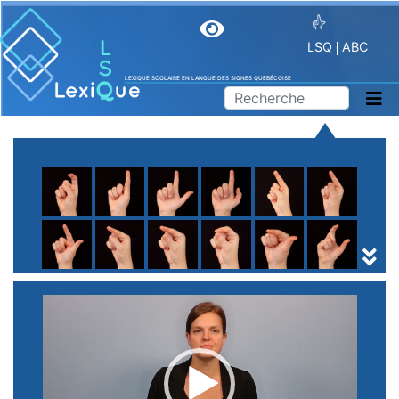
LSQ
ABC
LEXIQUE SCOLAIRE EN LANGUE DES SIGNES QUÉBÉCOISE
A
B
C
D
E
F
G
H
I
J
K
L
M
N
O
P
Q
R
S
T
U
V
W
X
Y
Z
(
1
2
3