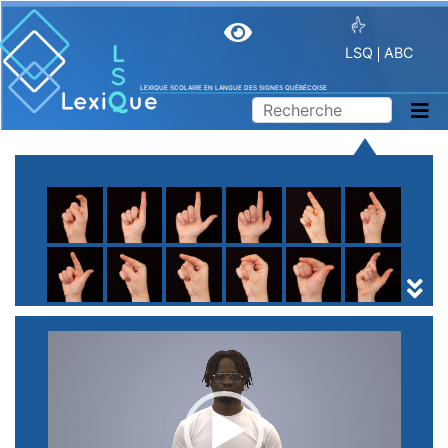
LSQ
ABC
LEXIQUE SCOLAIRE EN LANGUE DES SIGNES QUÉBÉCOISE
A
B
C
D
E
F
G
H
I
J
K
L
M
N
O
P
Q
R
S
T
U
V
W
X
Y
Z
(
1
2
3