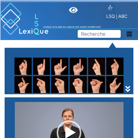
LSQ
ABC
LEXIQUE SCOLAIRE EN LANGUE DES SIGNES QUÉBÉCOISE
A
B
C
D
E
F
G
H
I
J
K
L
M
N
O
P
Q
R
S
T
U
V
W
X
Y
Z
(
1
2
3