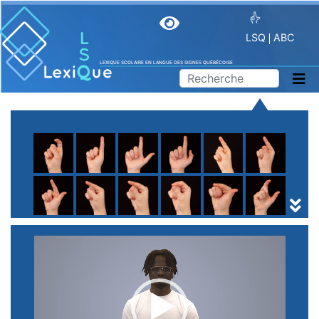
LSQ
ABC
LEXIQUE SCOLAIRE EN LANGUE DES SIGNES QUÉBÉCOISE
A
B
C
D
E
F
G
H
I
J
K
L
M
N
O
P
Q
R
S
T
U
V
W
X
Y
Z
(
1
2
3