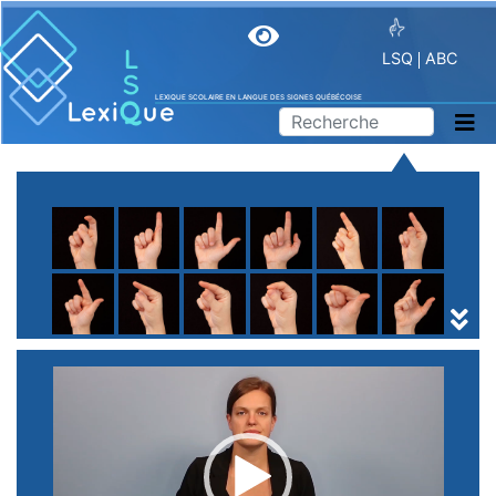
LSQ
ABC
LEXIQUE SCOLAIRE EN LANGUE DES SIGNES QUÉBÉCOISE
A
B
C
D
E
F
G
H
I
J
K
L
M
N
O
P
Q
R
S
T
U
V
W
X
Y
Z
(
1
2
3