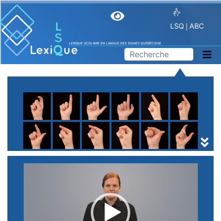
LSQ
ABC
LEXIQUE SCOLAIRE EN LANGUE DES SIGNES QUÉBÉCOISE
A
B
C
D
E
F
G
H
I
J
K
L
M
N
O
P
Q
R
S
T
U
V
W
X
Y
Z
(
1
2
3