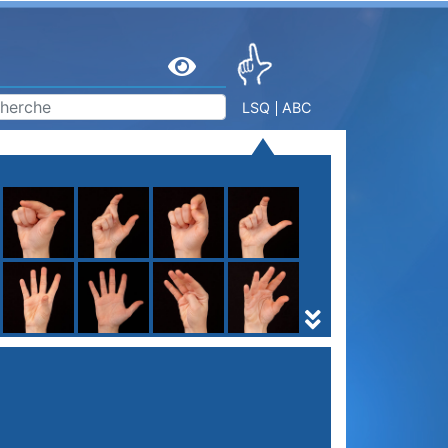
LSQ
ABC
S
T
U
V
W
X
Y
Z