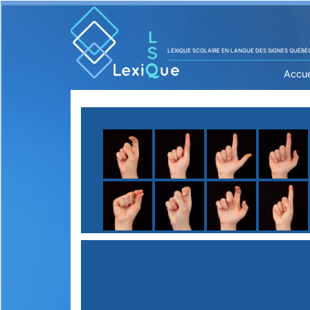
LEXIQUE SCOLAIRE EN LANGUE DES SIGNES QUÉBÉ
Accue
A
B
C
D
E
F
G