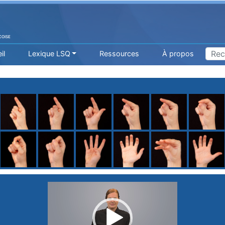
COISE
il
Lexique LSQ
Ressources
À propos
H
I
J
K
L
M
N
O
P
Q
R