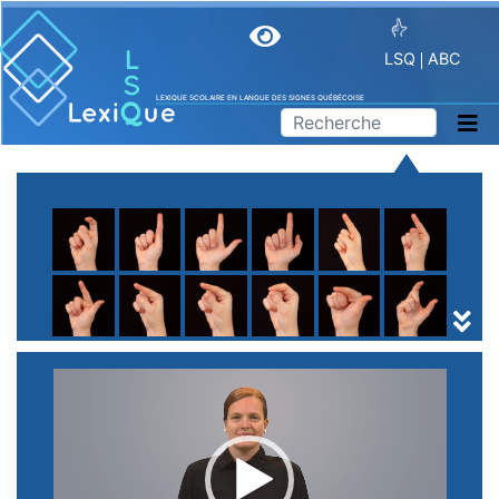
LSQ
ABC
LEXIQUE SCOLAIRE EN LANGUE DES SIGNES QUÉBÉCOISE
A
B
C
D
E
F
G
H
I
J
K
L
M
N
O
P
Q
R
S
T
U
V
W
X
Y
Z
(
1
2
3