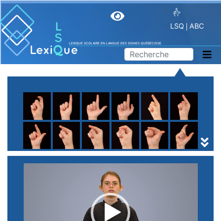
LSQ
ABC
LEXIQUE SCOLAIRE EN LANGUE DES SIGNES QUÉBÉCOISE
A
B
C
D
E
F
G
H
I
J
K
L
M
N
O
P
Q
R
S
T
U
V
W
X
Y
Z
(
1
2
3