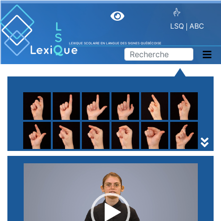
LSQ
ABC
LEXIQUE SCOLAIRE EN LANGUE DES SIGNES QUÉBÉCOISE
A
B
C
D
E
F
G
H
I
J
K
L
M
N
O
P
Q
R
S
T
U
V
W
X
Y
Z
(
1
2
3