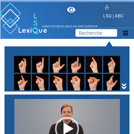
LSQ
ABC
LEXIQUE SCOLAIRE EN LANGUE DES SIGNES QUÉBÉCOISE
A
B
C
D
E
F
G
H
I
J
K
L
M
N
O
P
Q
R
S
T
U
V
W
X
Y
Z
(
1
2
3