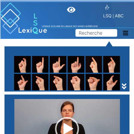
LSQ
ABC
LEXIQUE SCOLAIRE EN LANGUE DES SIGNES QUÉBÉCOISE
A
B
C
D
E
F
G
H
I
J
K
L
M
N
O
P
Q
R
S
T
U
V
W
X
Y
Z
(
1
2
3