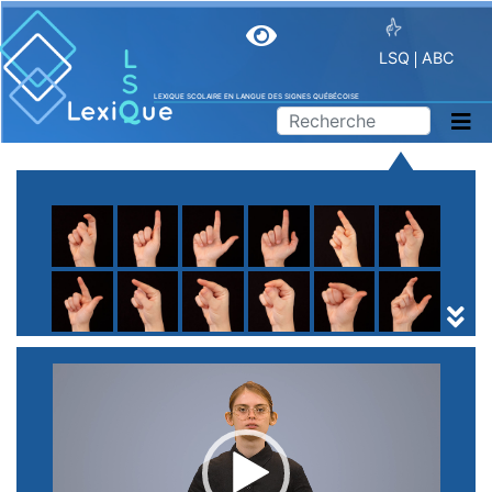
LSQ
ABC
LEXIQUE SCOLAIRE EN LANGUE DES SIGNES QUÉBÉCOISE
A
B
C
D
E
F
G
H
I
J
K
L
M
N
O
P
Q
R
S
T
U
V
W
X
Y
Z
(
1
2
3