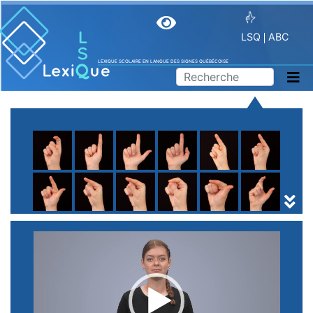
LSQ
ABC
LEXIQUE SCOLAIRE EN LANGUE DES SIGNES QUÉBÉCOISE
A
B
C
D
E
F
G
H
I
J
K
L
M
N
O
P
Q
R
S
T
U
V
W
X
Y
Z
(
1
2
3