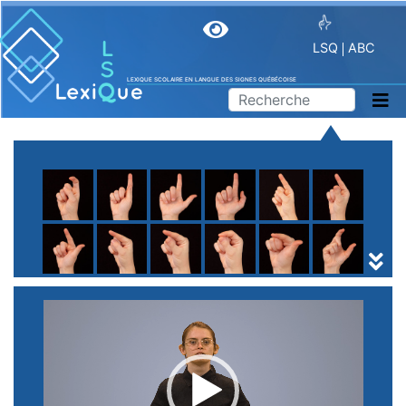
LSQ
ABC
LEXIQUE SCOLAIRE EN LANGUE DES SIGNES QUÉBÉCOISE
A
B
C
D
E
F
G
H
I
J
K
L
M
N
O
P
Q
R
S
T
U
V
W
X
Y
Z
(
1
2
3