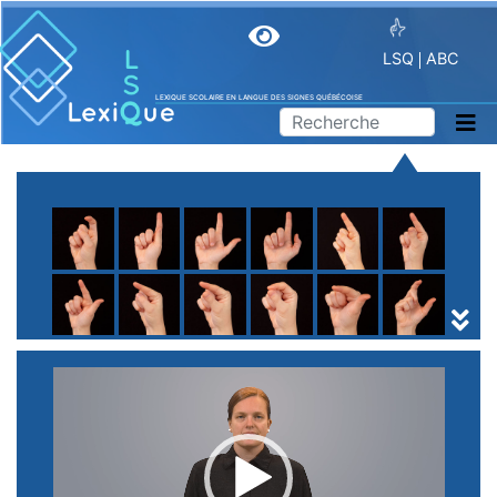
LSQ
ABC
LEXIQUE SCOLAIRE EN LANGUE DES SIGNES QUÉBÉCOISE
A
B
C
D
E
F
G
H
I
J
K
L
M
N
O
P
Q
R
S
T
U
V
W
X
Y
Z
(
1
2
3