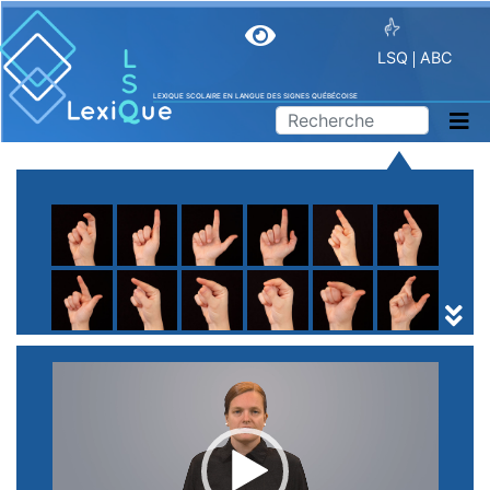
LSQ
ABC
LEXIQUE SCOLAIRE EN LANGUE DES SIGNES QUÉBÉCOISE
A
B
C
D
E
F
G
H
I
J
K
L
M
N
O
P
Q
R
S
T
U
V
W
X
Y
Z
(
1
2
3