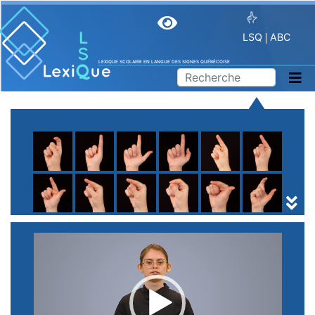
LSQ
ABC
LEXIQUE SCOLAIRE EN LANGUE DES SIGNES QUÉBÉCOISE
A
B
C
D
E
F
G
H
I
J
K
L
M
N
O
P
Q
R
S
T
U
V
W
X
Y
Z
(
1
2
3