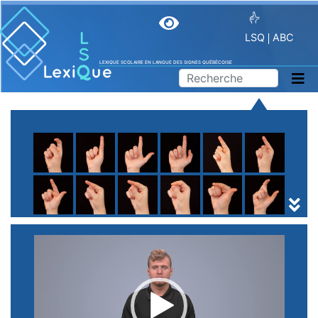
LSQ
ABC
LEXIQUE SCOLAIRE EN LANGUE DES SIGNES QUÉBÉCOISE
A
B
C
D
E
F
G
H
I
J
K
L
M
N
O
P
Q
R
S
T
U
V
W
X
Y
Z
(
1
2
3