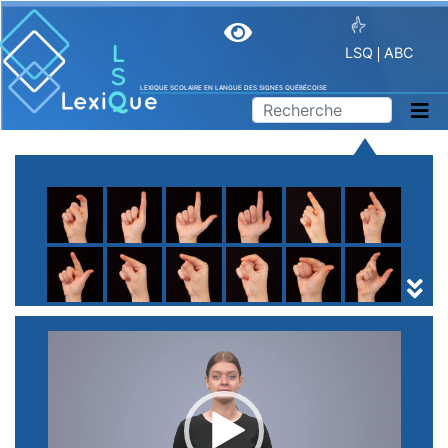
LSQ
ABC
LEXIQUE SCOLAIRE EN LANGUE DES SIGNES QUÉBÉCOISE
A
B
C
D
E
F
G
H
I
J
K
L
M
N
O
P
Q
R
S
T
U
V
W
X
Y
Z
(
1
2
3