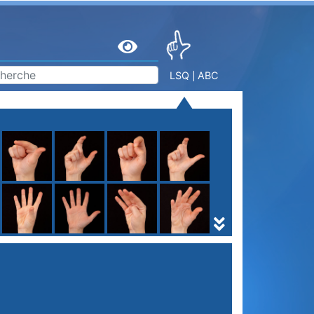
LSQ
ABC
S
T
U
V
W
X
Y
Z