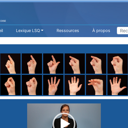
COISE
il
Lexique LSQ
Ressources
À propos
H
I
J
K
L
M
N
O
P
Q
R