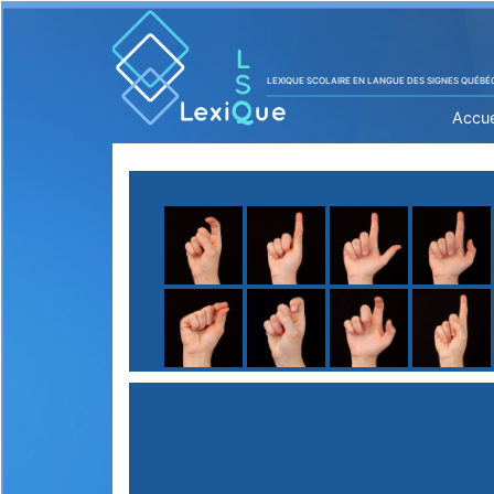
LEXIQUE SCOLAIRE EN LANGUE DES SIGNES QUÉBÉ
Accue
A
B
C
D
E
F
G