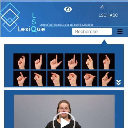
LSQ
ABC
LEXIQUE SCOLAIRE EN LANGUE DES SIGNES QUÉBÉCOISE
A
B
C
D
E
F
G
H
I
J
K
L
M
N
O
P
Q
R
S
T
U
V
W
X
Y
Z
(
1
2
3