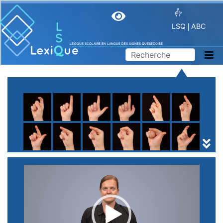
LSQ
ABC
LEXIQUE SCOLAIRE EN LANGUE DES SIGNES QUÉBÉCOISE
A
B
C
D
E
F
G
H
I
J
K
L
M
N
O
P
Q
R
S
T
U
V
W
X
Y
Z
(
1
2
3