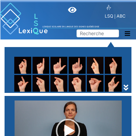
LSQ
ABC
LEXIQUE SCOLAIRE EN LANGUE DES SIGNES QUÉBÉCOISE
A
B
C
D
E
F
G
H
I
J
K
L
M
N
O
P
Q
R
S
T
U
V
W
X
Y
Z
(
1
2
3