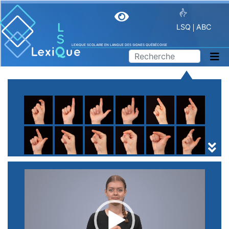
LSQ
ABC
LEXIQUE SCOLAIRE EN LANGUE DES SIGNES QUÉBÉCOISE
A
B
C
D
E
F
G
H
I
J
K
L
M
N
O
P
Q
R
S
T
U
V
W
X
Y
Z
(
1
2
3