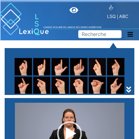
LSQ
ABC
LEXIQUE SCOLAIRE EN LANGUE DES SIGNES QUÉBÉCOISE
A
B
C
D
E
F
G
H
I
J
K
L
M
N
O
P
Q
R
S
T
U
V
W
X
Y
Z
(
1
2
3