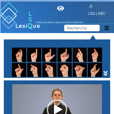
LSQ
ABC
LEXIQUE SCOLAIRE EN LANGUE DES SIGNES QUÉBÉCOISE
A
B
C
D
E
F
G
H
I
J
K
L
M
N
O
P
Q
R
S
T
U
V
W
X
Y
Z
(
1
2
3