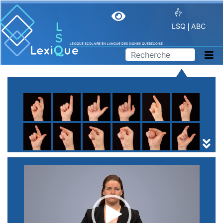
LSQ
ABC
LEXIQUE SCOLAIRE EN LANGUE DES SIGNES QUÉBÉCOISE
A
B
C
D
E
F
G
H
I
J
K
L
M
N
O
P
Q
R
S
T
U
V
W
X
Y
Z
(
1
2
3