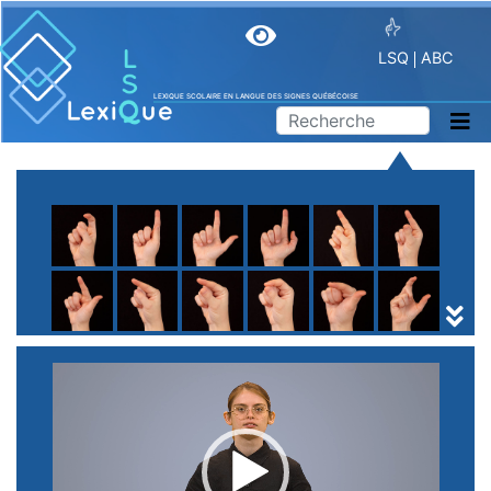
LSQ
ABC
LEXIQUE SCOLAIRE EN LANGUE DES SIGNES QUÉBÉCOISE
A
B
C
D
E
F
G
H
I
J
K
L
M
N
O
P
Q
R
S
T
U
V
W
X
Y
Z
(
1
2
3