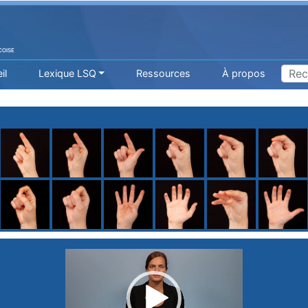
COISE
il
Lexique LSQ
Ressources
À propos
H
I
J
K
L
M
N
O
P
Q
R