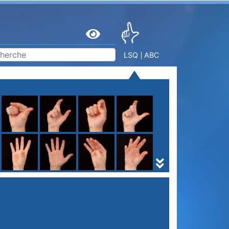
LSQ
ABC
S
T
U
V
W
X
Y
Z