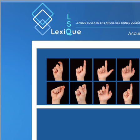
LEXIQUE SCOLAIRE EN LANGUE DES SIGNES QUÉBÉ
Accue
A
B
C
D
E
F
G