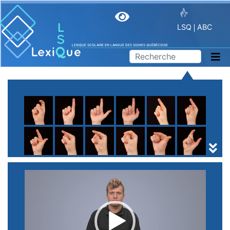
LSQ
ABC
LEXIQUE SCOLAIRE EN LANGUE DES SIGNES QUÉBÉCOISE
A
B
C
D
E
F
G
H
I
J
K
L
M
N
O
P
Q
R
S
T
U
V
W
X
Y
Z
(
1
2
3