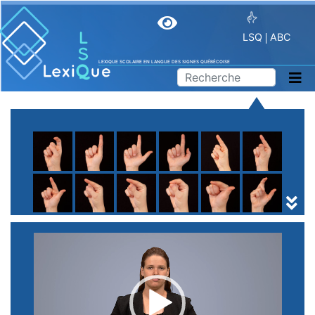
LSQ
ABC
LEXIQUE SCOLAIRE EN LANGUE DES SIGNES QUÉBÉCOISE
A
B
C
D
E
F
G
H
I
J
K
L
M
N
O
P
Q
R
S
T
U
V
W
X
Y
Z
(
1
2
3