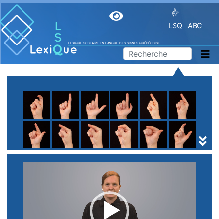
LSQ
ABC
LEXIQUE SCOLAIRE EN LANGUE DES SIGNES QUÉBÉCOISE
A
B
C
D
E
F
G
H
I
J
K
L
M
N
O
P
Q
R
S
T
U
V
W
X
Y
Z
(
1
2
3