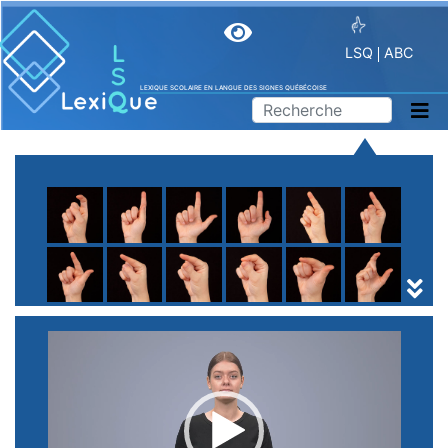
LSQ
ABC
LEXIQUE SCOLAIRE EN LANGUE DES SIGNES QUÉBÉCOISE
A
B
C
D
E
F
G
H
I
J
K
L
M
N
O
P
Q
R
S
T
U
V
W
X
Y
Z
(
1
2
3