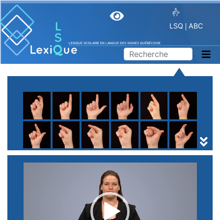
LSQ
ABC
LEXIQUE SCOLAIRE EN LANGUE DES SIGNES QUÉBÉCOISE
A
B
C
D
E
F
G
H
I
J
K
L
M
N
O
P
Q
R
S
T
U
V
W
X
Y
Z
(
1
2
3