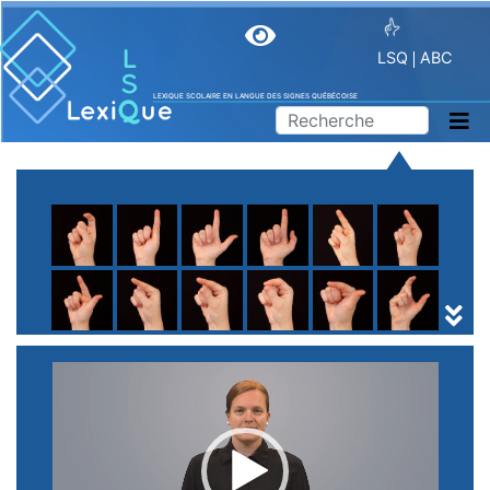
LSQ
ABC
LEXIQUE SCOLAIRE EN LANGUE DES SIGNES QUÉBÉCOISE
A
B
C
D
E
F
G
H
I
J
K
L
M
N
O
P
Q
R
S
T
U
V
W
X
Y
Z
(
1
2
3