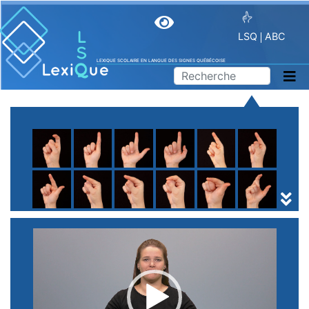
LSQ
ABC
LEXIQUE SCOLAIRE EN LANGUE DES SIGNES QUÉBÉCOISE
A
B
C
D
E
F
G
H
I
J
K
L
M
N
O
P
Q
R
S
T
U
V
W
X
Y
Z
(
1
2
3