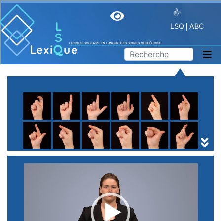
LSQ
ABC
LEXIQUE SCOLAIRE EN LANGUE DES SIGNES QUÉBÉCOISE
A
B
C
D
E
F
G
H
I
J
K
L
M
N
O
P
Q
R
S
T
U
V
W
X
Y
Z
(
1
2
3